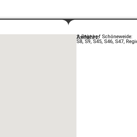
Anfahrt:
S-Bahnhof Schöneweide:
S8, S9, S45, S46, S47, Reg