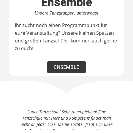
Ensemble
Unsere Tanzgruppen, unterwegs!
Ihr sucht noch einen Programmpunkt für
eure Veranstaltung? Unsere kleinen Spatzen
und großen Tanzschüler kommen auch gerne
zu euch!
ENSEMBLE
Super Tanzschule! Sehr zu empfehlen! Eine
Me
Tanzschule mit Herz und Kompetenz findet man
Te
nicht an jeder Ecke. Meine Tochter freut sich über
jede Tanzstunde! Durch die Tram auch sehr gut zu