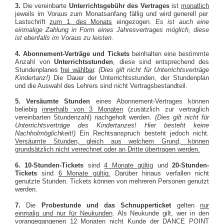
3.
Die vereinbarte
Unterrichtsgebühr des Vertrages
ist
monatlich
jeweils im Voraus zum Monatsanfang fällig und wird generell per
Lastschrift
zum 1. des Monats
eingezogen.
Es ist auch eine
einmalige Zahlung in Form eines Jahresvertrages möglich, diese
ist ebenfalls im Voraus zu leisten.
4. Abonnement-Verträge und Tickets
beinhalten eine bestimmte
Anzahl von
Unterrichtsstunden
, diese sind entsprechend des
Stundenplanes
frei wählbar
.
(Dies gilt nicht für Unterrichtsverträge
Kindertanz!)
Die Dauer der Unterrichtsstunden, der Stundenplan
und die Auswahl des Lehrers sind nicht Vertragsbestandteil.
5. Versäumte Stunden
eines Abonnement-Vertrages können
beliebig
innerhalb von 3 Monaten
(zusätzlich zur vertraglich
vereinbarten Stundenzahl) nachgeholt werden.
(Dies gilt nicht für
Unterrichtsverträge des Kindertanzes! Hier besteht keine
Nachholmöglichkeit!)
Ein Rechtsanspruch besteht jedoch nicht.
Versäumte Stunden, gleich aus welchem Grund, können
grundsätzlich nicht
verrechnet oder an Dritte übertragen werden.
6. 10-Stunden-Tickets
sind
4 Monate gültig
und
20-Stunden-
Tickets
sind
6 Monate gültig.
Darüber hinaus verfallen nicht
genutzte Stunden. Tickets können von mehreren Personen genutzt
werden.
7.
Die
Probestunde und das
Schnupperticket
gelten
nur
einmalig und nur für Neukunden
. Als Neukunde gilt, wer in den
vorangegangenen 12 Monaten nicht Kunde der DANCE POINT